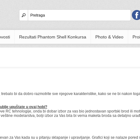
vosti
Rezultati Phantom Shell Konkursa
Photo & Video
Proi
trebalo bi da dobro razmotrite sve njegove karakteristike, kako se ne bi nakon tog
ublje upuštate u ovaj hobi?
e RC tehnologije, onda bi dobar izbor za vas bio jednostavan sportski brod ili mot
ne veštine modelarstva, bolji izbor za Vas bila bi verna maketa broda sa detaljno 
tevan za Vas kada su u pitanju sklapanje i upravljanje. Grafici koji se nalaze po