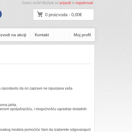
Dobro došli! Možete se
prijaviti
ili
registrovati
.
0 proizvoda - 0,00€
zvodi na akciji
Kontakt
Moj profil
a ispostavilo da on zapravo ne ispunjava vaša
orna jahta.
urađenom spoljašnjošću, i mogućnošću ugradnje dodatnih
red svakog modela pomoćiće Vam da izaberete odgovarajući