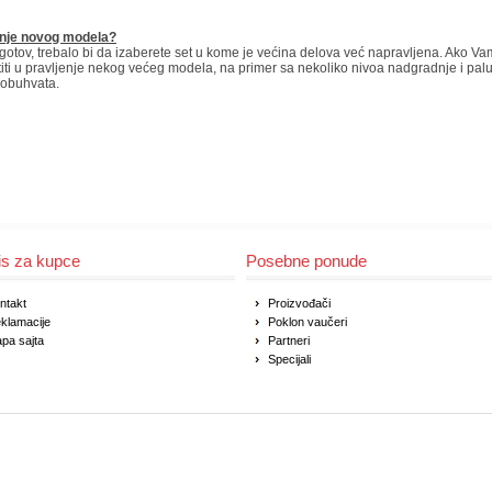
jenje novog modela?
tov, trebalo bi da izaberete set u kome je većina delova već napravljena. Ako Vam
titi u pravljenje nekog većeg modela, na primer sa nekoliko nivoa nadgradnje i pa
t obuhvata.
is za kupce
Posebne ponude
ntakt
Proizvođači
klamacije
Poklon vaučeri
pa sajta
Partneri
Specijali