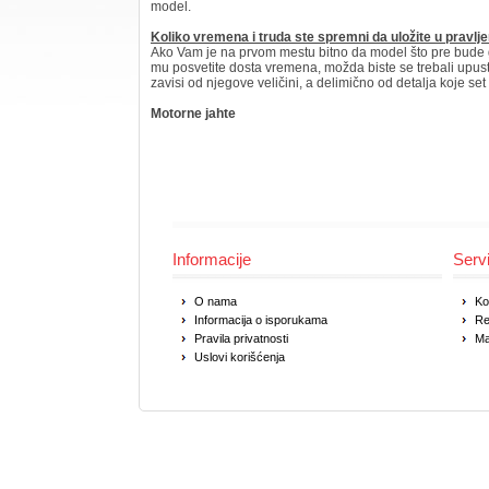
model.
Koliko vremena i truda ste spremni da uložite u pravl
Ako Vam je na prvom mestu bitno da model što pre bude go
mu posvetite dosta vremena, možda biste se trebali upus
zavisi od njegove veličini, a delimično od detalja koje se
Motorne jahte
Informacije
Serv
O nama
Ko
Informacija o isporukama
Re
Pravila privatnosti
Ma
Uslovi korišćenja