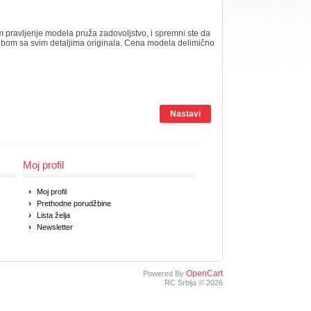
 pravljenje modela pruža zadovoljstvo, i spremni ste da
lubom sa svim detaljima originala. Cena modela delimično
Nastavi
Moj profil
Moj profil
Prethodne porudžbine
Lista želja
Newsletter
OpenCart
Powered By
RC Srbija © 2026