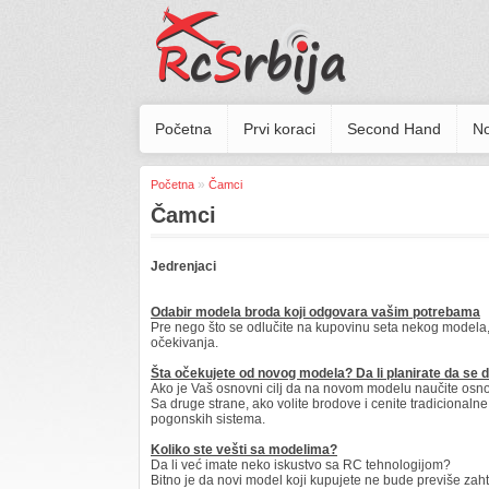
Početna
Prvi koraci
Second Hand
No
»
Početna
Čamci
Čamci
Jedrenjaci
Odabir modela broda koji odgovara vašim potrebama
Pre nego što se odlučite na kupovinu seta nekog modela, 
očekivanja.
Šta očekujete od novog modela? Da li planirate da se d
Ako je Vaš osnovni cilj da na novom modelu naučite osnov
Sa druge strane, ako volite brodove i cenite tradicional
pogonskih sistema.
Koliko ste vešti sa modelima?
Da li već imate neko iskustvo sa RC tehnologijom?
Bitno je da novi model koji kupujete ne bude previše zah