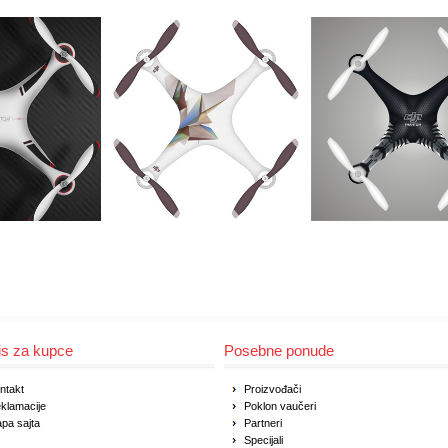
is za kupce
Posebne ponude
ntakt
Proizvođači
klamacije
Poklon vaučeri
pa sajta
Partneri
Specijali