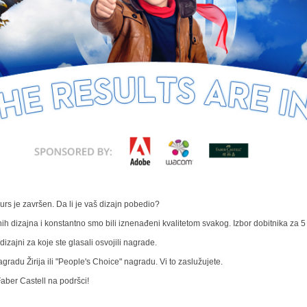
s je završen. Da li je vaš dizajn pobedio?
ih dizajna i konstantno smo bili iznenađeni kvalitetom svakog. Izbor dobitnika za 5 
zajni za koje ste glasali osvojili nagrade.
agradu Žirija ili "People's Choice" nagradu. Vi to zaslužujete.
ber Castell na podršci!