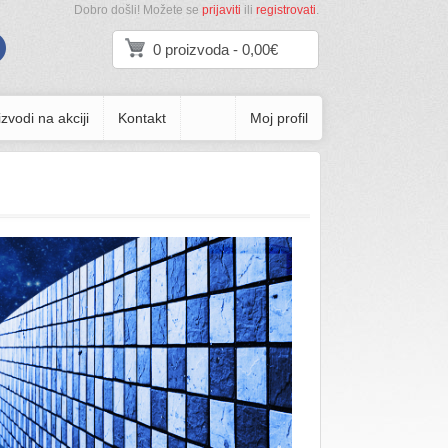
Dobro došli! Možete se
prijaviti
ili
registrovati
.
0 proizvoda - 0,00€
zvodi na akciji
Kontakt
Moj profil