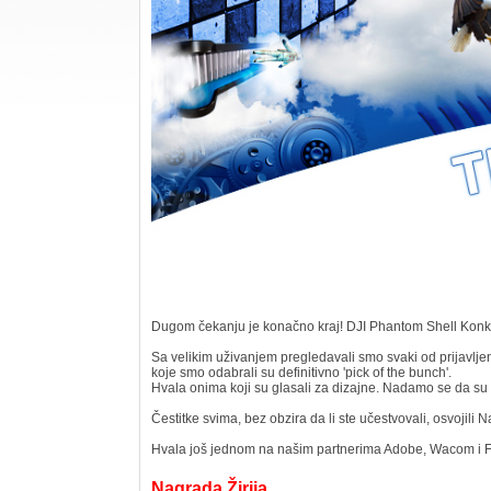
Dugom čekanju je konačno kraj! DJI Phantom Shell Konkur
Sa velikim uživanjem pregledavali smo svaki od prijavljen
koje smo odabrali su definitivno 'pick of the bunch'.
Hvala onima koji su glasali za dizajne. Nadamo se da su di
Čestitke svima, bez obzira da li ste učestvovali, osvojili N
Hvala još jednom na našim partnerima Adobe, Wacom i Fa
Nagrada Žirija