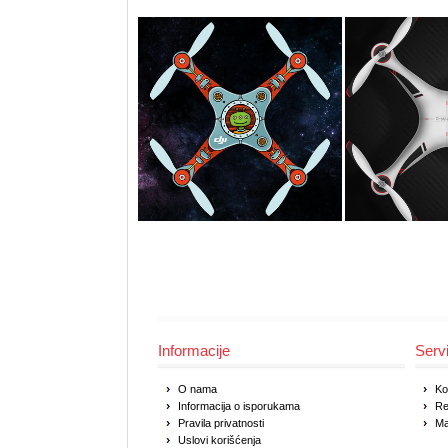
Informacije
Serv
O nama
Ko
Informacija o isporukama
Re
Pravila privatnosti
Ma
Uslovi korišćenja