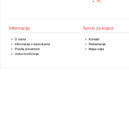
RC
Informacije
Servis za kupce
O nama
Kontakt
Informacija o isporukama
Reklamacije
Pravila privatnosti
Mapa sajta
Uslovi korišćenja