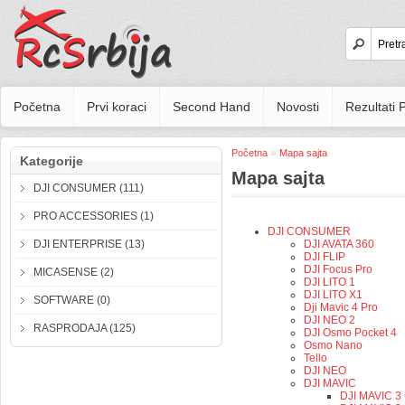
Početna
Prvi koraci
Second Hand
Novosti
Rezultati
»
Početna
Mapa sajta
Kategorije
Mapa sajta
DJI CONSUMER (111)
PRO ACCESSORIES (1)
DJI CONSUMER
DJI ENTERPRISE (13)
DJI AVATA 360
DJI FLIP
DJI Focus Pro
MICASENSE (2)
DJI LITO 1
DJI LITO X1
SOFTWARE (0)
Dji Mavic 4 Pro
DJI NEO 2
RASPRODAJA (125)
DJI Osmo Pocket 4
Osmo Nano
Tello
DJI NEO
DJI MAVIC
DJI MAVIC 3