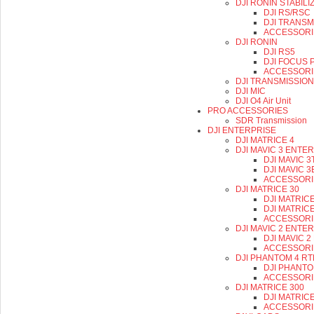
DJI RONIN STABILI
DJI RS/RSC
DJI TRANSM
ACCESSORI
DJI RONIN
DJI RS5
DJI FOCUS 
ACCESSORI
DJI TRANSMISSION
DJI MIC
DJI O4 Air Unit
PRO ACCESSORIES
SDR Transmission
DJI ENTERPRISE
DJI MATRICE 4
DJI MAVIC 3 ENTE
DJI MAVIC 3
DJI MAVIC 3
ACCESSORI
DJI MATRICE 30
DJI MATRICE
DJI MATRICE
ACCESSORI
DJI MAVIC 2 ENTE
DJI MAVIC 
ACCESSORI
DJI PHANTOM 4 RT
DJI PHANTO
ACCESSORI
DJI MATRICE 300
DJI MATRIC
ACCESSORI