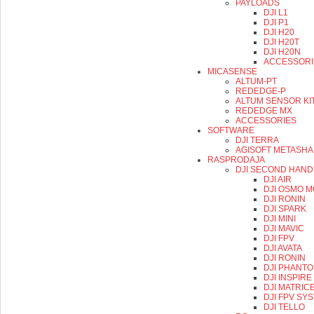
PAYLOADS
DJI L1
DJI P1
DJI H20
DJI H20T
DJI H20N
ACCESSORI
MICASENSE
ALTUM-PT
REDEDGE-P
ALTUM SENSOR KI
REDEDGE MX
ACCESSORIES
SOFTWARE
DJI TERRA
AGISOFT METASH
RASPRODAJA
DJI SECOND HAND
DJI AIR
DJI OSMO M
DJI RONIN
DJI SPARK
DJI MINI
DJI MAVIC
DJI FPV
DJI AVATA
DJI RONIN
DJI PHANT
DJI INSPIRE
DJI MATRIC
DJI FPV SY
DJI TELLO