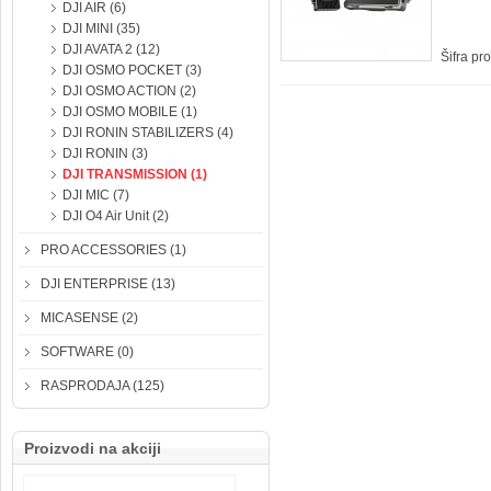
DJI AIR (6)
DJI MINI (35)
DJI AVATA 2 (12)
Šifra pr
DJI OSMO POCKET (3)
DJI OSMO ACTION (2)
DJI OSMO MOBILE (1)
DJI RONIN STABILIZERS (4)
DJI RONIN (3)
DJI TRANSMISSION (1)
DJI MIC (7)
DJI O4 Air Unit (2)
PRO ACCESSORIES (1)
DJI ENTERPRISE (13)
MICASENSE (2)
SOFTWARE (0)
RASPRODAJA (125)
Proizvodi na akciji