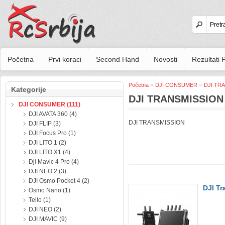
Početna
Prvi koraci
Second Hand
Novosti
Rezultati
»
»
Početna
DJI CONSUMER
DJI TR
Kategorije
DJI TRANSMISSION
DJI CONSUMER (111)
DJI AVATA 360 (4)
DJI TRANSMISSION
DJI FLIP (3)
DJI Focus Pro (1)
DJI LITO 1 (2)
DJI LITO X1 (4)
Dji Mavic 4 Pro (4)
DJI NEO 2 (3)
DJI Osmo Pocket 4 (2)
DJI T
Osmo Nano (1)
Tello (1)
DJI NEO (2)
DJI MAVIC (9)