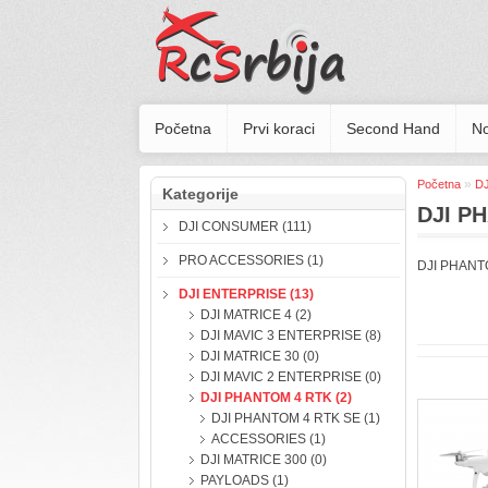
Početna
Prvi koraci
Second Hand
No
»
Početna
D
Kategorije
DJI P
DJI CONSUMER (111)
PRO ACCESSORIES (1)
DJI PHANT
DJI ENTERPRISE (13)
DJI MATRICE 4 (2)
DJI MAVIC 3 ENTERPRISE (8)
DJI MATRICE 30 (0)
DJI MAVIC 2 ENTERPRISE (0)
DJI PHANTOM 4 RTK (2)
DJI PHANTOM 4 RTK SE (1)
ACCESSORIES (1)
DJI MATRICE 300 (0)
PAYLOADS (1)