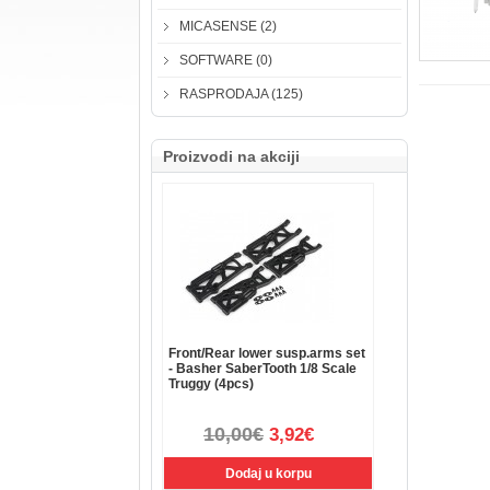
MICASENSE (2)
SOFTWARE (0)
RASPRODAJA (125)
Proizvodi na akciji
Front/Rear lower susp.arms set
- Basher SaberTooth 1/8 Scale
Truggy (4pcs)
10,00€
3,92€