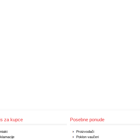
is za kupce
Posebne ponude
ntakt
Proizvođači
klamacije
Poklon vaučeri