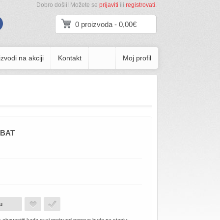
Dobro došli! Možete se
prijaviti
ili
registrovati
.
0 proizvoda - 0,00€
zvodi na akciji
Kontakt
Moj profil
-BAT