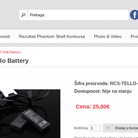
vosti
Rezultati Phantom Shell Konkursa
Photo & Video
Proi
I Tello Battery
llo Battery
Šifra proizvoda:
RCS-TELLO
Dostupnost:
Nije na stanju
Cena: 25,00€
Količina: