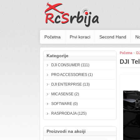
Početna
Prvi koraci
Second Hand
No
»
Početna
DJ
Kategorije
DJI Te
DJI CONSUMER (111)
PRO ACCESSORIES (1)
DJI ENTERPRISE (13)
MICASENSE (2)
SOFTWARE (0)
RASPRODAJA (125)
Proizvodi na akciji