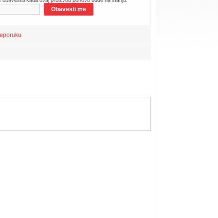
s obavestiti kada ovaj proizvod ponovo bude na stanju:
Obavesti me
reporuku