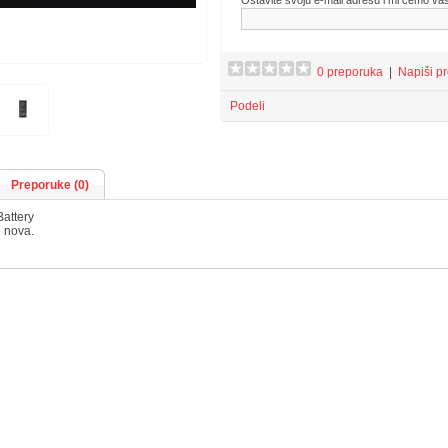
Ostavite svoju e-mail adresu i mi ćemo va
0 preporuka
|
Napiši p
Podeli
Preporuke (0)
Battery
e nova.