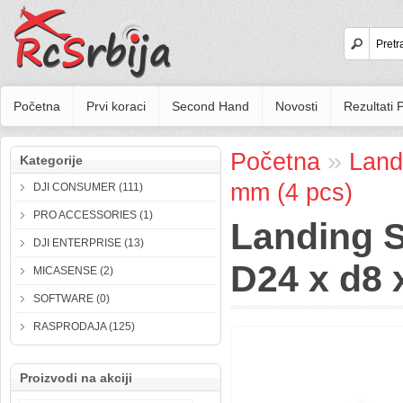
Početna
Prvi koraci
Second Hand
Novosti
Rezultati
»
Početna
Land
Kategorije
mm (4 pcs)
DJI CONSUMER (111)
PRO ACCESSORIES (1)
Landing 
DJI ENTERPRISE (13)
D24 x d8 
MICASENSE (2)
SOFTWARE (0)
RASPRODAJA (125)
Proizvodi na akciji