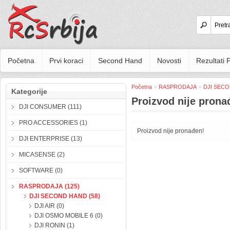
Početna
Prvi koraci
Second Hand
Novosti
Rezultati
»
»
Početna
RASPRODAJA
DJI SEC
Kategorije
Proizvod nije prona
DJI CONSUMER (111)
PRO ACCESSORIES (1)
Proizvod nije pronađen!
DJI ENTERPRISE (13)
MICASENSE (2)
SOFTWARE (0)
RASPRODAJA (125)
DJI SECOND HAND (58)
DJI AIR (0)
DJI OSMO MOBILE 6 (0)
DJI RONIN (1)