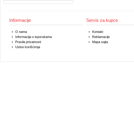
Informacije
Servis za kupce
O nama
Kontakt
Informacija o isporukama
Reklamacije
Pravila privatnosti
Mapa sajta
Uslovi korišćenja