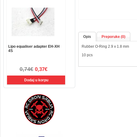
Opis
Preporuke (0)
Lipo equaliser adapter EH-XH
Rubber O-Ring 2.9 x 1.8 mm
4S
10 pcs
0,74€
0,37€