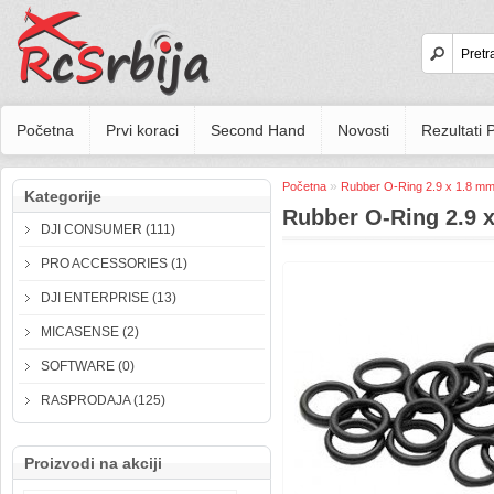
Početna
Prvi koraci
Second Hand
Novosti
Rezultati
»
Početna
Rubber O-Ring 2.9 x 1.8 mm
Kategorije
Rubber O-Ring 2.9 x
DJI CONSUMER (111)
PRO ACCESSORIES (1)
DJI ENTERPRISE (13)
MICASENSE (2)
SOFTWARE (0)
RASPRODAJA (125)
Proizvodi na akciji